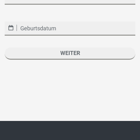
TT
Punkt
MM
Punkt
JJJJ